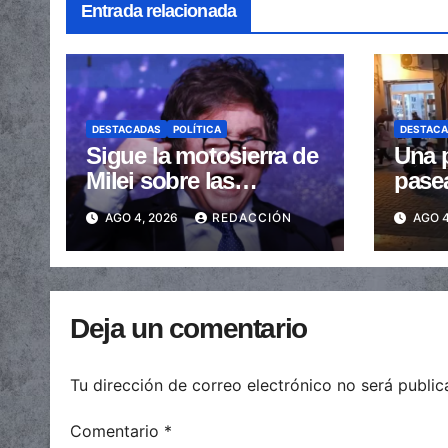
Entrada relacionada
DESTACADAS
POLÍTICA
DESTAC
Sigue la motosierra de
Una p
Milei sobre las
pase
provincias: nueva
arras
AGO 4, 2026
REDACCIÓN
AGO 4
caída de las
embe
transferencias no
send
automáticas
Deja un comentario
Tu dirección de correo electrónico no será public
Comentario
*