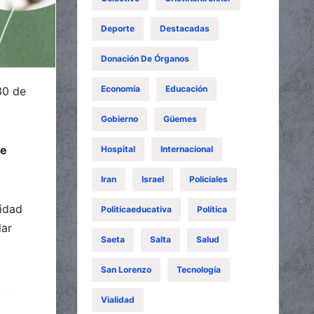
Deporte
Destacadas
Donación De Órganos
Economía
Educación
:30 de
Gobierno
Güemes
de
Hospital
Internacional
Iran
Israel
Policiales
idad
Politicaeducativa
Política
ar
Saeta
Salta
Salud
San Lorenzo
Tecnología
Vialidad