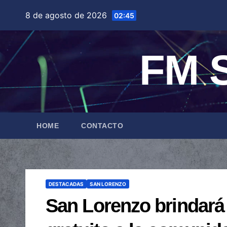
Saltar
8 de agosto de 2026
02:45
al
contenido
FM S
HOME
CONTACTO
DESTACADAS
SAN LORENZO
San Lorenzo brindará