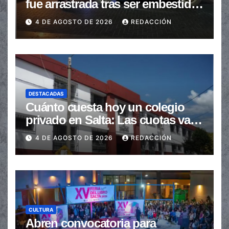
fue arrastrada tras ser embestidas
en la senda peatonal
4 DE AGOSTO DE 2026
REDACCIÓN
DESTACADAS
Cuánto cuesta hoy un colegio
privado en Salta: Las cuotas van
de $110.000 a más de $600.000
4 DE AGOSTO DE 2026
REDACCIÓN
CULTURA
Abren convocatoria para