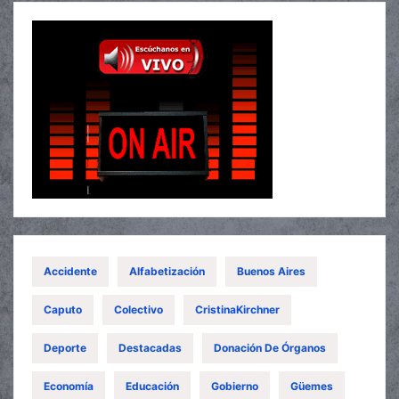
Accidente
Alfabetización
Buenos Aires
Caputo
Colectivo
CristinaKirchner
Deporte
Destacadas
Donación De Órganos
Economía
Educación
Gobierno
Güemes