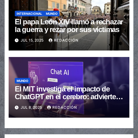
INTERNACIONAL
MUNDO
El papa León XIV llamó a rechazar
la guerra y rezar por sus víctimas
JUL 15, 2025
REDACCIÓN
MUNDO
El MIT investiga el impacto de
ChatGPT en el cerebro: advierten
sobre una posible “pereza
JUL 8, 2025
REDACCIÓN
mental”