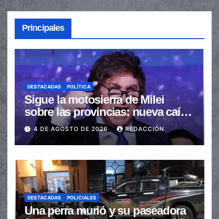
Principales
DESTACADAS
POLÍTICA
Sigue la motosierra de Milei
sobre las provincias: nueva caída
de las transferencias no
4 DE AGOSTO DE 2026
REDACCIÓN
automáticas
DESTACADAS
POLICIALES
Una perra murió y su paseadora