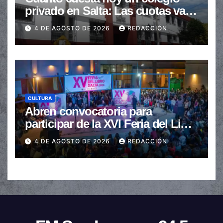
privado en Salta: Las cuotas van
de $110.000 a más de $600.000
4 DE AGOSTO DE 2026
REDACCIÓN
CULTURA
Abren convocatoria para
participar de la XVI Feria del Libro
de Salta
4 DE AGOSTO DE 2026
REDACCIÓN