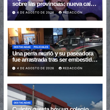
sobre las provincias: nueva caída
de las transferencias no
4 DE AGOSTO DE 2026
REDACCIÓN
automáticas
DESTACADAS
POLICIALES
Una perra murió y su paseadora
fue arrastrada tras ser embestidas
en la senda peatonal
4 DE AGOSTO DE 2026
REDACCIÓN
DESTACADAS
Cuánto cuesta hoy un colegio