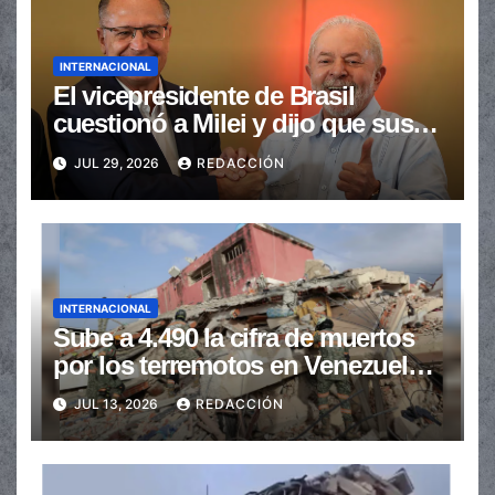
INTERNACIONAL
El vicepresidente de Brasil
cuestionó a Milei y dijo que sus
ataques “perjudican a la
JUL 29, 2026
REDACCIÓN
Argentina”
INTERNACIONAL
Sube a 4.490 la cifra de muertos
por los terremotos en Venezuela y
hay 16.740 heridos
JUL 13, 2026
REDACCIÓN