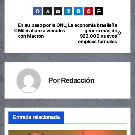
En su paso por la ONU,
La economía brasileña
Navegación
Milei afianza vínculos
generó más de
con Macron
922.000 nuevos
de
empleos formales
entradas
Por
Redacción
Entrada relacionada