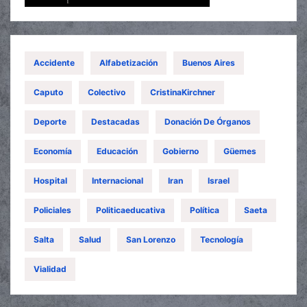
Accidente
Alfabetización
Buenos Aires
Caputo
Colectivo
CristinaKirchner
Deporte
Destacadas
Donación De Órganos
Economía
Educación
Gobierno
Güemes
Hospital
Internacional
Iran
Israel
Policiales
Politicaeducativa
Política
Saeta
Salta
Salud
San Lorenzo
Tecnología
Vialidad