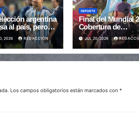
DEPORTE
lección argentina
Final del Mundial 
sa al país, pero
Cobertura de
essi
seguridad en toda 
0, 2026
REDACCIÓN
JUL 20, 2026
REDACCI
provincia
ada.
Los campos obligatorios están marcados con
*