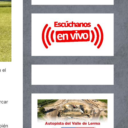
 el
rcar
bién