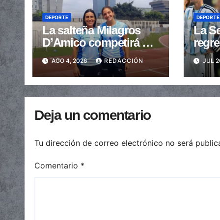
DEPORTE
DEPORTE
La salteña Milagros
La Se
D’Amico competirá en
regre
el Mundial U20 de
sin M
AGO 4, 2026
REDACCIÓN
JUL 2
Atletismo
Deja un comentario
Tu dirección de correo electrónico no será public
Comentario
*