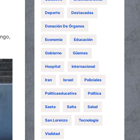
Deporte
Destacadas
Donación De Órganos
ingo,
Economía
Educación
Gobierno
Güemes
Hospital
Internacional
Iran
Israel
Policiales
Politicaeducativa
Política
Saeta
Salta
Salud
San Lorenzo
Tecnología
Vialidad