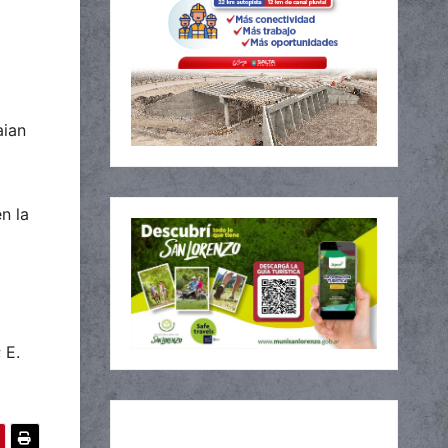
aian
n la
 E.