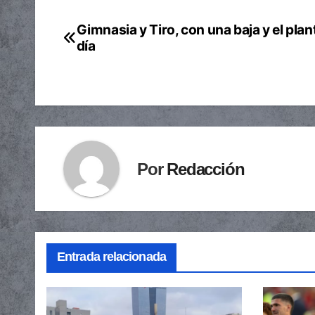
Gimnasia y Tiro, con una baja y el plant
Navegación
día
de
entradas
Por
Redacción
Entrada relacionada