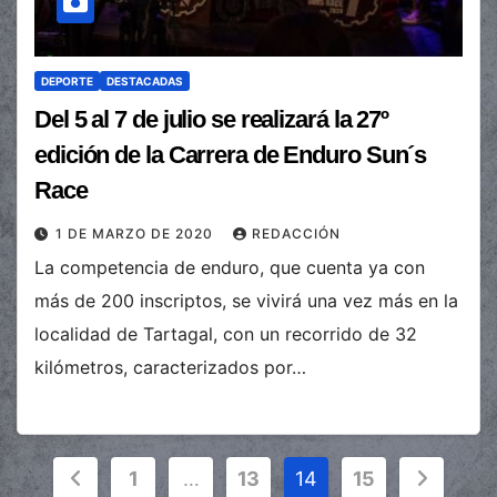
DEPORTE
DESTACADAS
Del 5 al 7 de julio se realizará la 27º
edición de la Carrera de Enduro Sun´s
Race
1 DE MARZO DE 2020
REDACCIÓN
La competencia de enduro, que cuenta ya con
más de 200 inscriptos, se vivirá una vez más en la
localidad de Tartagal, con un recorrido de 32
kilómetros, caracterizados por…
Paginación
1
…
13
14
15