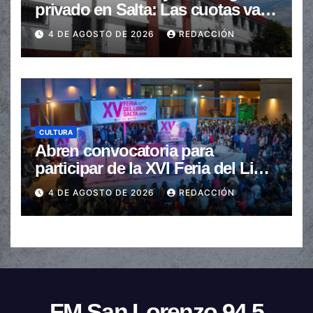
privado en Salta: Las cuotas van
de $110.000 a más de $600.000
4 DE AGOSTO DE 2026
REDACCIÓN
CULTURA
Abren convocatoria para
participar de la XVI Feria del Libro
de Salta
4 DE AGOSTO DE 2026
REDACCIÓN
FM San Lorenzo 94.5