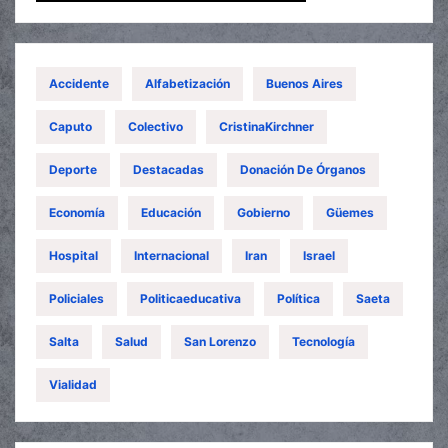
Accidente
Alfabetización
Buenos Aires
Caputo
Colectivo
CristinaKirchner
Deporte
Destacadas
Donación De Órganos
Economía
Educación
Gobierno
Güemes
Hospital
Internacional
Iran
Israel
Policiales
Politicaeducativa
Política
Saeta
Salta
Salud
San Lorenzo
Tecnología
Vialidad