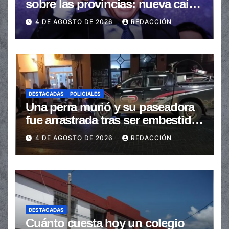
sobre las provincias: nueva caída
de las transferencias no
4 DE AGOSTO DE 2026
REDACCIÓN
automáticas
DESTACADAS
POLICIALES
Una perra murió y su paseadora
fue arrastrada tras ser embestidas
en la senda peatonal
4 DE AGOSTO DE 2026
REDACCIÓN
DESTACADAS
Cuánto cuesta hoy un colegio