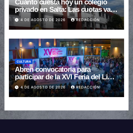
Cuánto cuesta hoy un colegio
privado en Salta: Las cuotas van
de $110.000 a más de $600.000
4 DE AGOSTO DE 2026
REDACCIÓN
CULTURA
Abren convocatoria para
participar de la XVI Feria del Libro
de Salta
4 DE AGOSTO DE 2026
REDACCIÓN