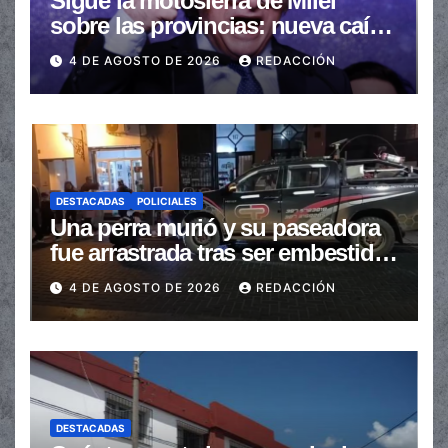
Sigue la motosierra de Milei
sobre las provincias: nueva caída
de las transferencias no
4 DE AGOSTO DE 2026
REDACCIÓN
automáticas
DESTACADAS
POLICIALES
Una perra murió y su paseadora
fue arrastrada tras ser embestidas
en la senda peatonal
4 DE AGOSTO DE 2026
REDACCIÓN
DESTACADAS