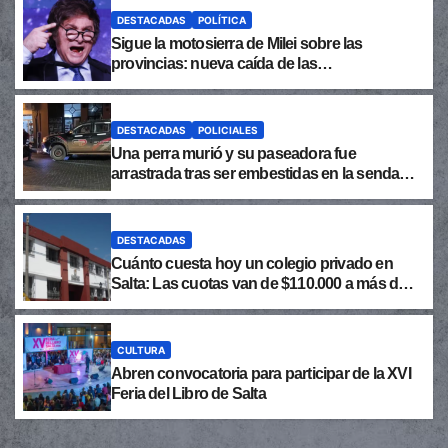
DESTACADAS
POLÍTICA
Sigue la motosierra de Milei sobre las
provincias: nueva caída de las
transferencias no automáticas
DESTACADAS
POLICIALES
Una perra murió y su paseadora fue
arrastrada tras ser embestidas en la senda
peatonal
DESTACADAS
Cuánto cuesta hoy un colegio privado en
Salta: Las cuotas van de $110.000 a más de
$600.000
CULTURA
Abren convocatoria para participar de la XVI
Feria del Libro de Salta