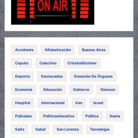
Accidente
Alfabetización
Buenos Aires
Caputo
Colectivo
CristinaKirchner
Deporte
Destacadas
Donación De Órganos
Economía
Educación
Gobierno
Güemes
Hospital
Internacional
Iran
Israel
Policiales
Politicaeducativa
Política
Saeta
Salta
Salud
San Lorenzo
Tecnología